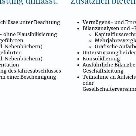
istung umfasst:
Zusätzlich bieten
schlüsse unter Beachtung
Vermögens- und Ertr
Bilanzanalysen und 
 ohne Plausibilisierung
Kapitalflussrec
 geführten
Mehrjahresvergl
kl. Nebenbüchern)
Grafische Aufar
geführten
Unterstützung bei de
kl. Nebenbüchern)
Konsolidierung
ntation
Ausführliche Bilanzb
ng des Jahresabschlusses
Geschäftsleitung
orm einer Bescheinigung
Teilnahme an Aufsich
oder
Gesellschafterversa