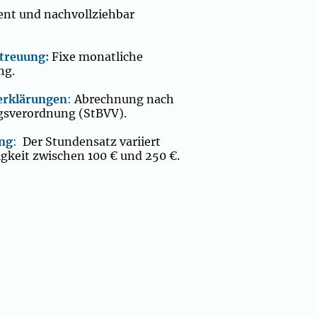
ent und nachvollziehbar
etreuung:
Fixe monatliche
ng.
erklärungen
:
Abrechnung nach
gs­verordnung (StBVV).
ung
:
Der Stundensatz variiert
igkeit zwischen 100 € und 250 €.