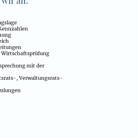
 wir an:
agslage
-Kennzahlen
hnung
eich
beitungen
r Wirtschaftsprüfung
esprechung mit der
tsrats-, Verwaltungsrats-
mmlungen