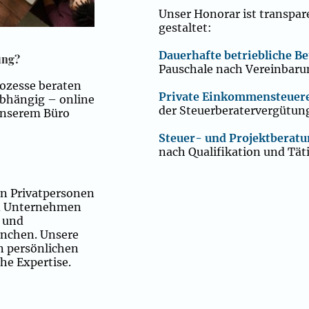
Unser Honorar ist transpar
gestaltet:
Dauerhafte betriebliche B
tung?
Pauschale nach Vereinbaru
rozesse beraten
Private Einkommensteuer­
abhängig – online
der Steuerberater­vergütun
unserem Büro
Steuer- und Projektberat
nach Qualifikation und Tät
on Privatpersonen
nd Unternehmen
 und
ranchen. Unsere
n persönlichen
he Expertise.