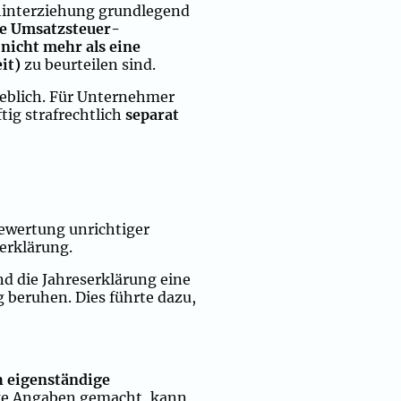
hinterziehung grundlegend
ge Umsatzsteuer-
nicht mehr als eine
it)
zu beurteilen sind.
heblich. Für Unternehmer
ig strafrechtlich
separat
Bewertung unrichtiger
erklärung.
d die Jahreserklärung eine
g beruhen. Dies führte dazu,
 eigenständige
ige Angaben gemacht, kann