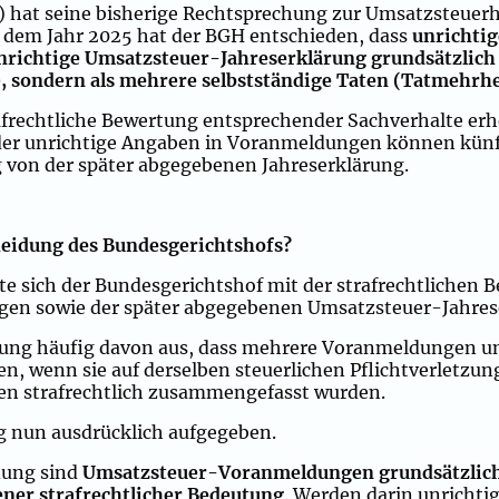
 hat seine bisherige Rechtsprechung zur Umsatzsteuer
s dem Jahr 2025 hat der BGH entschieden, dass
unrichti
richtige Umsatzsteuer-Jahreserklärung grundsätzlich 
), sondern als mehrere selbstständige Taten (Tatmehrhe
rafrechtliche Bewertung entsprechender Sachverhalte er
oder unrichtige Angaben in Voranmeldungen können künft
 von der später abgegebenen Jahreserklärung.
heidung des Bundesgerichtshofs?
te sich der Bundesgerichtshof mit der strafrechtlichen 
n sowie der später abgegebenen Umsatzsteuer-Jahres
hung häufig davon aus, dass mehrere Voranmeldungen un
n, wenn sie auf derselben steuerlichen Pflichtverletzun
en strafrechtlich zusammengefasst wurden.
g nun ausdrücklich aufgegeben.
dung sind
Umsatzsteuer-Voranmeldungen grundsätzlich
ner strafrechtlicher Bedeutung
. Werden darin unricht