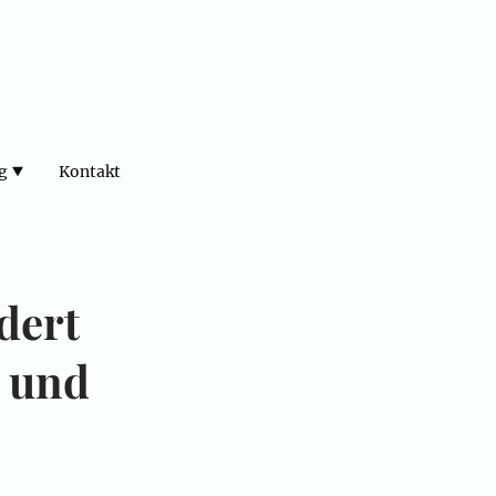
g
Kontakt
dert
 und