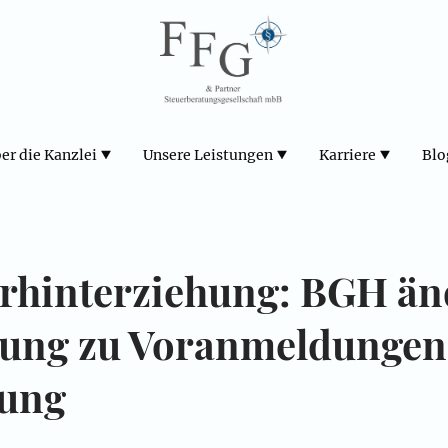
er die Kanzlei
Unsere Leistungen
Karriere
Blo
rhinterziehung: BGH än
hung zu Voranmeldungen
rung