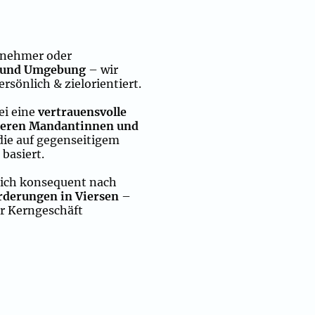
rnehmer oder
 und Umgebung
– wir
rsönlich & zielorientiert.
ei eine
vertrauensvolle
seren Mandantinnen und
 die auf gegenseitigem
basiert.
sich konsequent nach
rderungen in Viersen
–
hr Kerngeschäft