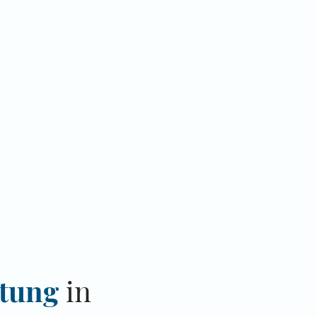
atung
in