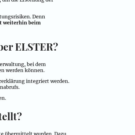
ftungsrisiken. Denn
gt weiterhin beim
 über ELSTER?
verwaltung, bei dem
men werden können.
erklärung integriert werden.
nabrufs.
en.
ellt?
eite übermittelt wurden. Dazu