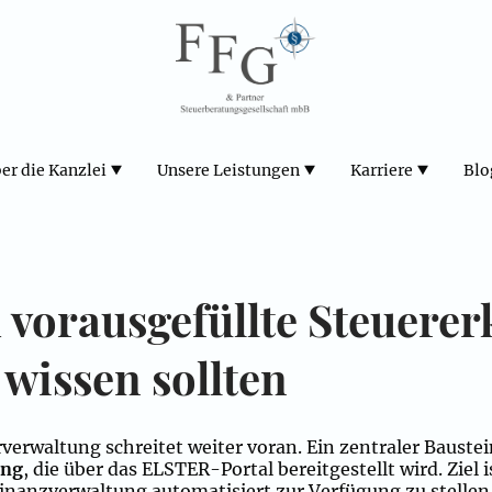
er die Kanzlei
Unsere Leistungen
Karriere
Blo
vorausgefüllte Steuerer
 wissen sollten
rverwaltung schreitet weiter voran. Ein zentraler Bauste
ung
, die über das ELSTER-Portal bereitgestellt wird. Ziel i
inanzverwaltung automatisiert zur Verfügung zu stellen,